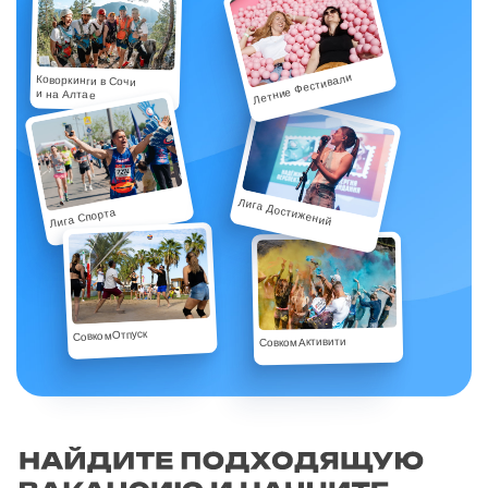
Летние Фестивали
Коворкинги в Сочи
и на Алтае
Лига Достижений
Лига Спорта
СовкомОтпуск
СовкомАктивити