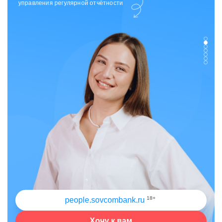
отдела исходящих коммуникаций
18+
people.sovcombank.ru
Хочу к вам