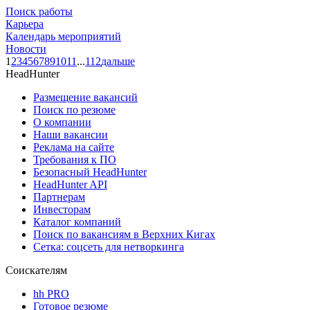
Поиск работы
Карьера
Календарь мероприятий
Новости
1
2
3
4
5
6
7
8
9
10
11
...
112
дальше
HeadHunter
Размещение вакансий
Поиск по резюме
О компании
Наши вакансии
Реклама на сайте
Требования к ПО
Безопасный HeadHunter
HeadHunter API
Партнерам
Инвесторам
Каталог компаний
Поиск по вакансиям в Верхних Кигах
Сетка: соцсеть для нетворкинга
Соискателям
hh PRO
Готовое резюме