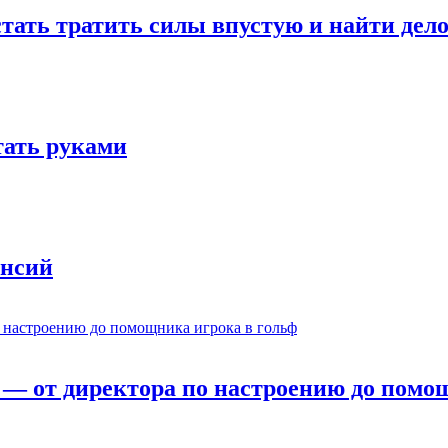
стать тратить силы впустую и найти дел
отать руками
ансий
— от директора по настроению до помощ