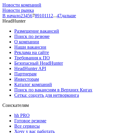
Новости компаний
Новости рынка
В начало
2
3
4
5
6
7
8
9
10
11
12
...
47
дальше
HeadHunter
Размещение вакансий
Поиск по резюме
О компании
Наши вакансии
Реклама на сайте
Требования к ПО
Безопасный HeadHunter
HeadHunter API
Партнерам
Инвесторам
Каталог компаний
Поиск по вакансиям в Верхних Кигах
Сетка: соцсеть для нетворкинга
Соискателям
hh PRO
Готовое резюме
Все сервисы
Хочу у вас работать