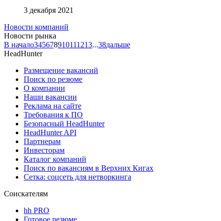
3 декабря 2021
Новости компаний
Новости рынка
В начало
3
4
5
6
7
8
9
10
11
12
13
...
38
дальше
HeadHunter
Размещение вакансий
Поиск по резюме
О компании
Наши вакансии
Реклама на сайте
Требования к ПО
Безопасный HeadHunter
HeadHunter API
Партнерам
Инвесторам
Каталог компаний
Поиск по вакансиям в Верхних Кигах
Сетка: соцсеть для нетворкинга
Соискателям
hh PRO
Готовое резюме