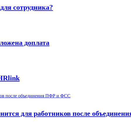
 для сотрудника?
оложена доплата
HRlink
нится для работников после объединен