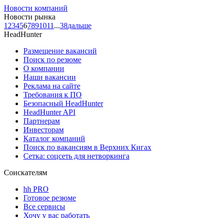
Новости компаний
Новости рынка
1
2
3
4
5
6
7
8
9
10
11
...
38
дальше
HeadHunter
Размещение вакансий
Поиск по резюме
О компании
Наши вакансии
Реклама на сайте
Требования к ПО
Безопасный HeadHunter
HeadHunter API
Партнерам
Инвесторам
Каталог компаний
Поиск по вакансиям в Верхних Кигах
Сетка: соцсеть для нетворкинга
Соискателям
hh PRO
Готовое резюме
Все сервисы
Хочу у вас работать